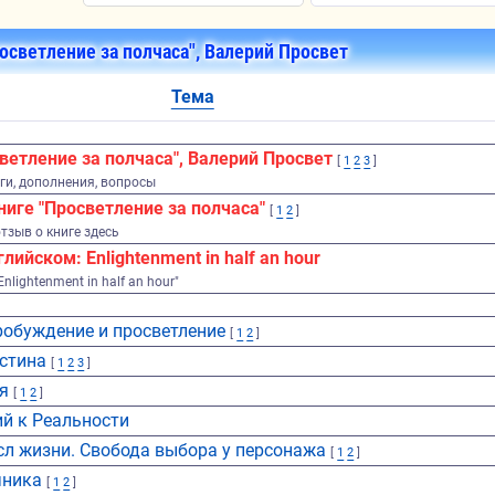
осветление за полчаса", Валерий Просвет
Тема
ветление за полчаса", Валерий Просвет
[
1
2
3
]
ги, дополнения, вопросы
ниге "Просветление за полчаса"
[
1
2
]
тзыв о книге здесь
глийском: Enlightenment in half an hour
"Enlightenment in half an hour"
робуждение и просветление
[
1
2
]
стина
[
1
2
3
]
я
[
1
2
]
ий к Реальности
сл жизни. Свобода выбора у персонажа
[
1
2
]
чника
[
1
2
]