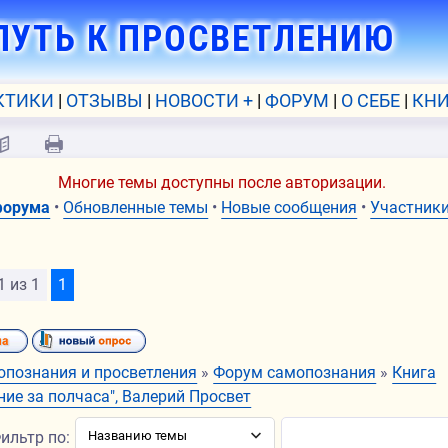
ПУТЬ К ПРОСВЕТЛЕНИЮ
КТИКИ
ОТЗЫВЫ
НОВОСТИ +
ФОРУМ
О СЕБЕ
КНИ
📖
🖨
Многие темы доступны после авторизации.
форума
•
Обновленные темы
•
Новые сообщения
•
Участник
1
из
1
1
опознания и просветления
»
Форум самопознания
»
Книга
ние за полчаса", Валерий Просвет
ильтр по: