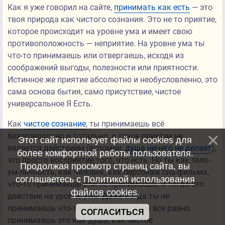
Как я уже говорил на сайте,
принимать как есть
— это
твоя природа как чистого сознания. Это не то приятие,
которое происходит на уровне ума и имеет свою
противоположность — неприятие. На уровне ума ты
что-то принимаешь или отвергаешь, исходя из
соображений выгоды, полезности или приятности.
Истинное же приятие абсолютно и необусловленно, это
сама основа бытия, само присутствие, чистое
универсальное Я Есть.
Как
чистое сознание
, ты принимаешь всё
безоговорочно и тотально, и такое приятие не
Этот сайт использует файлы cookies для
является действием (вспомни,
душа ничего не делает
),
более комфортной работы пользователя.
это просто восприятие того, что есть. Но ты как тело-
Продолжая просмотр страниц сайта, вы
ум-личность, как человек, как персонаж сна-фильма,
соглашаетесь с
Политикой использования
что-то принимаешь или не принимаешь, и тогда это
файлов cookies
.
действие на уровне ума. Даже когда ты не
принимаешь что-то на уровне ума, ты все равно
СОГЛАСИТЬСЯ
принимаешь это как душа, как чистое