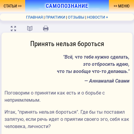
САМОПОЗНАНИЕ
СТАТЬИ
МЕНЮ
- ПУТЬ К ПРОСВЕТЛЕНИЮ
ГЛАВНАЯ
ПРАКТИКИ
ОТЗЫВЫ
НОВОСТИ +
ФОРУМ
О СЕБЕ
КНИГА
FAQ
СВЯЗЬ
💻
📖
🖨
Принять нельзя бороться
Всё, что тебе нужно сделать,
это отбросить идею,
что ты вообще что-то делаешь.
— Аннамалай Свами
Поговорим о принятии как есть и о борьбе с
неприемлемым.
Итак, "принять нельзя бороться". Где бы ты поставил
запятую, если речь идет о приятии своего эго, себя как
человека, личности?