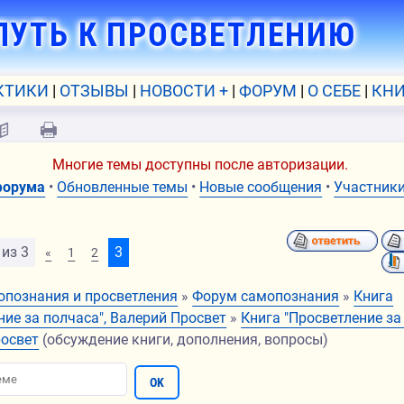
ПУТЬ К ПРОСВЕТЛЕНИЮ
КТИКИ
ОТЗЫВЫ
НОВОСТИ +
ФОРУМ
О СЕБЕ
КНИ
📖
🖨
Многие темы доступны после авторизации.
форума
•
Обновленные темы
•
Новые сообщения
•
Участник
из
3
3
«
1
2
опознания и просветления
»
Форум самопознания
»
Книга
ние за полчаса", Валерий Просвет
»
Книга "Просветление за
росвет
(обсуждение книги, дополнения, вопросы)