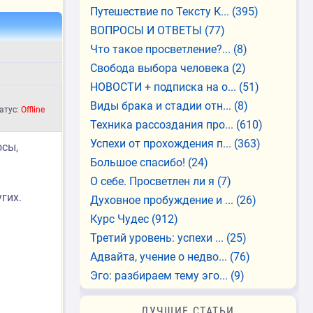
Путешествие по Тексту К...
(395)
ВОПРОСЫ И ОТВЕТЫ
(77)
Что такое просветление?...
(8)
Свобода выбора человека
(2)
НОВОСТИ + подписка на о...
(51)
Виды брака и стадии отн...
(8)
атус:
Offline
Техника рассоздания про...
(610)
Успехи от прохождения п...
(363)
осы,
Большое спасибо!
(24)
О себе. Просветлен ли я
(7)
гих.
Духовное пробуждение и ...
(26)
Курс Чудес
(912)
Третий уровень: успехи ...
(25)
Адвайта, учение о недво...
(76)
Эго: разбираем тему эго...
(9)
ЛУЧШИЕ СТАТЬИ