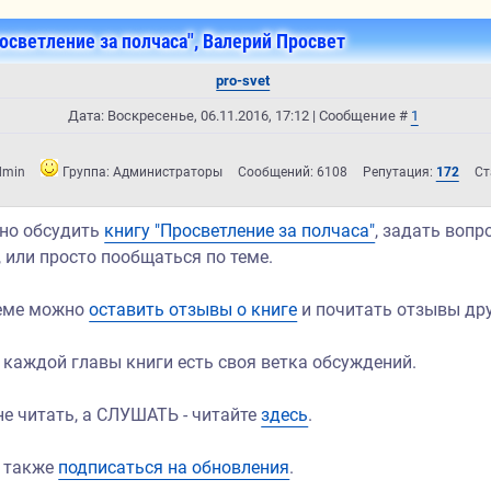
осветление за полчаса", Валерий Просвет
pro-svet
Дата: Воскресенье, 06.11.2016, 17:12 | Сообщение #
1
dmin
Группа: Администраторы
Сообщений:
6108
Репутация:
172
Ст
но обсудить
книгу "Просветление за полчаса"
, задать вопр
 или просто пообщаться по теме.
теме можно
оставить отзывы о книге
и почитать отзывы дру
 каждой главы книги есть своя ветка обсуждений.
не читать, а СЛУШАТЬ - читайте
здесь
.
 также
подписаться на обновления
.