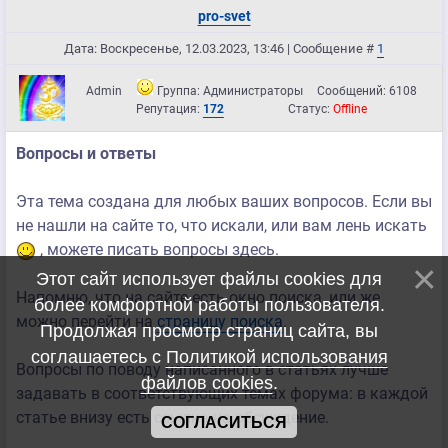
pro-svet
Дата: Воскресенье, 12.03.2023, 13:46 | Сообщение #
1
Admin
Группа: Администраторы
Сообщений:
6108
Репутация:
172
Статус:
Offline
Вопросы и ответы
Эта тема создана для любых ваших вопросов. Если вы
не нашли на сайте то, что искали, или вам лень искать
, можете писать вопросы здесь.
Этот сайт использует файлы cookies для
Напомню, что на сайте есть окно поиска, или же
более комфортной работы пользователя.
можно перейти на
страницу поиска
.
Продолжая просмотр страниц сайта, вы
соглашаетесь с
Политикой использования
Вопросы по поводу написанного в статьях лучше
файлов cookies
.
задавать в соответствующих темах форума: в каждой
статье внизу есть ссылка на обсуждение.
СОГЛАСИТЬСЯ