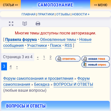
САМОПОЗНАНИЕ
СТАТЬИ
МЕНЮ
- ПУТЬ К ПРОСВЕТЛЕНИЮ
ГЛАВНАЯ
ПРАКТИКИ
ОТЗЫВЫ
НОВОСТИ +
ФОРУМ
О СЕБЕ
КНИГА
FAQ
СВЯЗЬ
💻
📖
🖨
Многие темы доступны после авторизации.
[
Правила форума
•
Обновленные темы
•
Новые
сообщения
•
Участники
•
Поиск
•
RSS
]
Страница
3
из
4
«
1
2
3
4
»
Форум самопознания и просветления
»
Форум
самопознания
»
Беседка
»
ВОПРОСЫ И ОТВЕТЫ
(любые ваши вопросы)
ВОПРОСЫ И ОТВЕТЫ