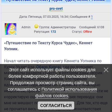
pro-svet
Дата: Пятница, 07.03.2025, 16:34 | Сообщение #
1
Admin
Группа: Администраторы
Сообщений:
6108
Репутация:
172
Статус:
Offline
«Путешествие по Тексту Курса Чудес», Кеннет
Уопник.
Начал читать очередную книгу Кеннета Уопника по
Курсу Чудес (см.
Обзор Курса
), где он поясняет
Этот сайт использует файлы cookies для
материалы раздела «Текст», в котором дана теория.
более комфортной работы пользователя.
Книга настолько замечательна, что пришло
Продолжая просмотр страниц сайта, вы
вдохновение поделиться ею. Перевожу с помощью
соглашаетесь с
Политикой использования
нейросетей, просто чтобы прочитать, поэтому почти не
файлов cookies
.
корректирую ошибки/несоответствия перевода: они
мне не мешают понимать, о чем речь. Для тех, кто еще
СОГЛАСИТЬСЯ
не прочитал весь Курс, эти ошибки/несоответствия