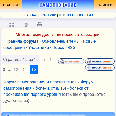
САМОПОЗНАНИЕ
СТАТЬИ
МЕНЮ
- ПУТЬ К ПРОСВЕТЛЕНИЮ
ГЛАВНАЯ
ПРАКТИКИ
ОТЗЫВЫ
НОВОСТИ +
ФОРУМ
О СЕБЕ
КНИГА
FAQ
СВЯЗЬ
💻
📖
🖨
Многие темы доступны после авторизации.
[
Правила форума
•
Обновленные темы
•
Новые
сообщения
•
Участники
•
Поиск
•
RSS
]
Страница
15
из
15
«
1
…
15
2
13
14
Форум самопознания и просветления
»
Форум
самопознания
»
Успехи, отзывы
»
Успехи от
прохождения первого уровня
(отзывы о проработке
дуальностей)