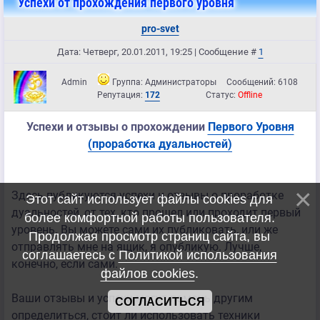
Успехи от прохождения первого уровня
pro-svet
Дата: Четверг, 20.01.2011, 19:25 | Сообщение #
1
Admin
Группа: Администраторы
Сообщений:
6108
Репутация:
172
Статус:
Offline
Успехи и отзывы о прохождении
Первого Уровня
(проработка дуальностей)
Здесь публикуются успехи и отзывы о проработке
Этот сайт использует файлы cookies для
дуальностей, от тех, кто прошел или проходит первый
более комфортной работы пользователя.
уровень. Вы можете сами их публиковать, или же
Продолжая просмотр страниц сайта, вы
отправлять мне на ящик, я опубликую. Лучше,
соглашаетесь с
Политикой использования
конечно, если сами.
файлов cookies
.
Ваши отзывы и успехи могут помочь другим
СОГЛАСИТЬСЯ
определиться, стоит ли использовать техники