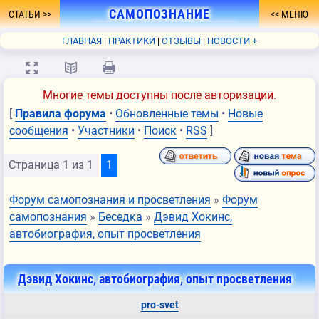
САМОПОЗНАНИЕ
СТАТЬИ
МЕНЮ
- ПУТЬ К ПРОСВЕТЛЕНИЮ
ГЛАВНАЯ
ПРАКТИКИ
ОТЗЫВЫ
НОВОСТИ +
ФОРУМ
О СЕБЕ
КНИГА
FAQ
СВЯЗЬ
💻
📖
🖨
Многие темы доступны после авторизации.
[
Правила форума
•
Обновленные темы
•
Новые
сообщения
•
Участники
•
Поиск
•
RSS
]
Страница
1
из
1
1
Форум самопознания и просветления
»
Форум
самопознания
»
Беседка
»
Дэвид Хокинс,
автобиография, опыт просветления
Дэвид Хокинс, автобиография, опыт просветления
pro-svet