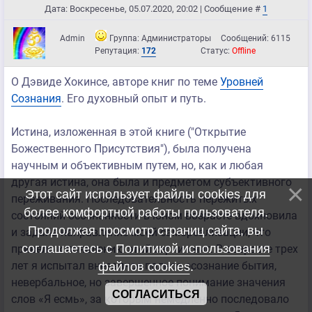
Дата: Воскресенье, 05.07.2020, 20:02 | Сообщение #
1
Admin
Группа: Администраторы
Сообщений:
6115
Репутация:
172
Статус:
Offline
О Дэвиде Хокинсе, авторе книг по теме
Уровней
Сознания
. Его духовный опыт и путь.
Истина, изложенная в этой книге ("Открытие
Божественного Присутствия"), была получена
научным и объективным путем, но, как и любая
другая истина, она была и предметом субъективного
Этот сайт использует файлы cookies для
переживания. Последовательность пережитых
более комфортной работы пользователя.
состояний осознанности в юном возрасте вдохновила
Продолжая просмотр страниц сайта, вы
и задала направление моей самореализации, что
соглашаетесь с
Политикой использования
привело к появлению этой серии книг. В возрасте трех
лет я испытал внезапное полное осознание бытия,
файлов cookies
.
невербальное, но завершенное понимание значения
СОГЛАСИТЬСЯ
слов «Я есмь», за которым немедленно последовало