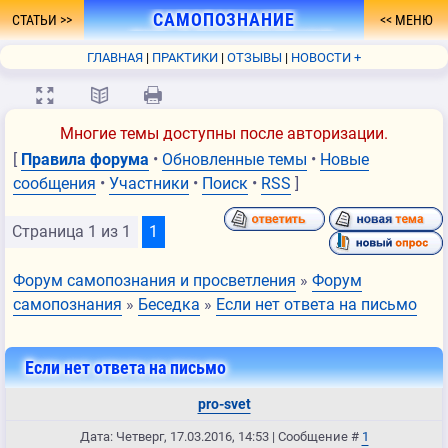
САМОПОЗНАНИЕ
СТАТЬИ
МЕНЮ
- ПУТЬ К ПРОСВЕТЛЕНИЮ
ГЛАВНАЯ
ПРАКТИКИ
ОТЗЫВЫ
НОВОСТИ +
ФОРУМ
О СЕБЕ
КНИГА
FAQ
СВЯЗЬ
💻
📖
🖨
Многие темы доступны после авторизации.
[
Правила форума
•
Обновленные темы
•
Новые
сообщения
•
Участники
•
Поиск
•
RSS
]
Страница
1
из
1
1
Форум самопознания и просветления
»
Форум
самопознания
»
Беседка
»
Если нет ответа на письмо
Если нет ответа на письмо
pro-svet
Дата: Четверг, 17.03.2016, 14:53 | Сообщение #
1