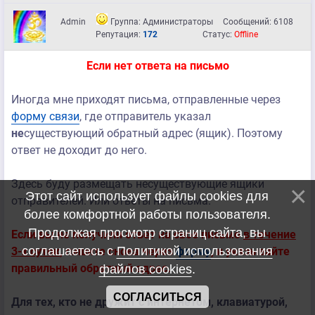
Admin
Группа: Администраторы
Сообщений:
6108
Репутация:
172
Статус:
Offline
Если нет ответа на письмо
Иногда мне приходят письма, отправленные через
форму связи
, где отправитель указал
не
существующий обратный адрес (ящик). Поэтому
ответ не доходит до него.
Здесь буду размещать несуществующие ящики
Этот сайт использует файлы cookies для
отправителей. Или ответы на письма.
более комфортной работы пользователя.
Продолжая просмотр страниц сайта, вы
Если вы не получили ответ на свое письмо
в течение
соглашаетесь с
Политикой использования
3-х суток
, пишите снова через
форму
, и указывайте
правильный обратный адрес.
файлов cookies
.
СОГЛАСИТЬСЯ
Для тех, кто не дружит с интернетом, клавиатурой,