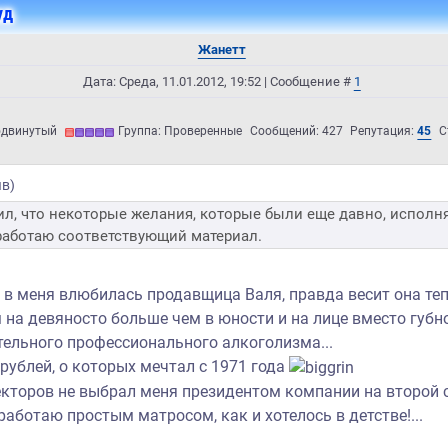
уд
Жанетт
Дата: Среда, 11.01.2012, 19:52 | Сообщение #
1
одвинутый
Группа: Проверенные
Сообщений:
427
Репутация:
45
С
ыв
)
ил, что некоторые желания, которые были еще давно, исполн
бработаю соответствующий материал.
 в меня влюбилась продавщица Валя, правда весит она те
 на девяносто больше чем в юности и на лице вместо губ
тельного профессионального алкоголизма...
рублей, о которых мечтал с 1971 года
екторов не выбрал меня президентом компании на второй 
работаю простым матросом, как и хотелось в детстве!...