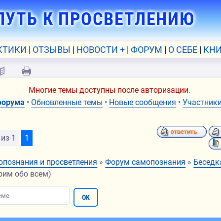
ПУТЬ К ПРОСВЕТЛЕНИЮ
КТИКИ
ОТЗЫВЫ
НОВОСТИ +
ФОРУМ
О СЕБЕ
КНИ
📖
🖨
Многие темы доступны после авторизации.
форума
•
Обновленные темы
•
Новые сообщения
•
Участник
из
1
1
опознания и просветления
»
Форум самопознания
»
Беседк
рим обо всем)