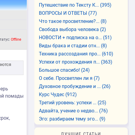
Путешествие по Тексту К...
(395)
ВОПРОСЫ И ОТВЕТЫ
(77)
Что такое просветление?...
(8)
Свобода выбора человека
(2)
НОВОСТИ + подписка на о...
(51)
татус:
Offline
Виды брака и стадии отн...
(8)
Техника рассоздания про...
(610)
Успехи от прохождения п...
(363)
яются
Большое спасибо!
(24)
О себе. Просветлен ли я
(7)
Духовное пробуждение и ...
(26)
перь
Курс Чудес
(912)
ной помады
Третий уровень: успехи ...
(25)
Адвайта, учение о недво...
(76)
срок,
Эго: разбираем тему эго...
(9)
ЛУЧШИЕ СТАТЬИ