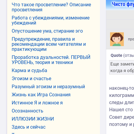
Чисто фл
Что такое просветление? Описание
просветления
Работа с убеждениями, изменение
убеждений
Опустошение ума, стирание эго
Предупреждение, правила и
пр
рекомендации всем читателям и
практикующим
Quote
(
отз
Проработка дуальностей. ПЕРВЫЙ
УРОВЕНЬ, теория и техники
Еще замет
Карма и судьба
когда я о
Эгоизм и счастье
Разумный эгоизм и неразумный
наконец-то
Жизнь как Игра Сознания
килограмм
следы дли
Истинное Я и ложное я
Нашел сто 
Осознанность
Совет дир
ИЛЛЮЗИИ ЖИЗНИ
поэтому и 
Здесь и сейчас