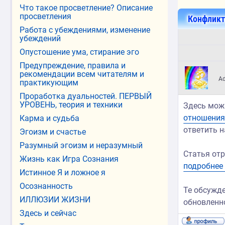
Что такое просветление? Описание
просветления
Конфликт
Работа с убеждениями, изменение
убеждений
Опустошение ума, стирание эго
Предупреждение, правила и
рекомендации всем читателям и
A
практикующим
Проработка дуальностей. ПЕРВЫЙ
УРОВЕНЬ, теория и техники
Здесь мож
отношени
Карма и судьба
ответить н
Эгоизм и счастье
Разумный эгоизм и неразумный
Статья отр
Жизнь как Игра Сознания
подробнее
Истинное Я и ложное я
Осознанность
Те обсужде
ИЛЛЮЗИИ ЖИЗНИ
обновленно
Здесь и сейчас