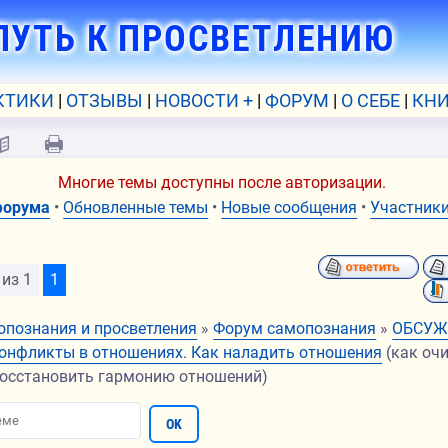
ПУТЬ К ПРОСВЕТЛЕНИЮ
КТИКИ
ОТЗЫВЫ
НОВОСТИ +
ФОРУМ
О СЕБЕ
КНИ
📖
🖨
Многие темы доступны после авторизации.
форума
•
Обновленные темы
•
Новые сообщения
•
Участник
из
1
1
опознания и просветления
»
Форум самопознания
»
ОБСУЖ
онфликты в отношениях. Как наладить отношения
(как оч
восстановить гармонию отношений)