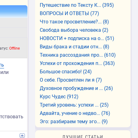
Путешествие по Тексту К...
(395)
ВОПРОСЫ И ОТВЕТЫ
(77)
Что такое просветление?...
(8)
Свобода выбора человека
(2)
НОВОСТИ + подписка на о...
(51)
Виды брака и стадии отн...
(8)
атус:
Offline
Техника рассоздания про...
(610)
Успехи от прохождения п...
(363)
ть
Большое спасибо!
(24)
 или
О себе. Просветлен ли я
(7)
Духовное пробуждение и ...
(26)
Курс Чудес
(912)
Третий уровень: успехи ...
(25)
Адвайта, учение о недво...
(76)
етствовать
Эго: разбираем тему эго...
(9)
ЛУЧШИЕ СТАТЬИ