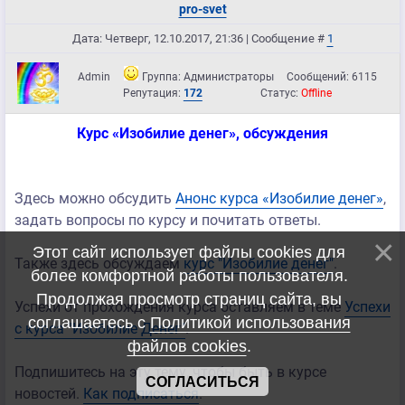
pro-svet
Дата: Четверг, 12.10.2017, 21:36 | Сообщение #
1
Admin
Группа: Администраторы
Сообщений:
6115
Репутация:
172
Статус:
Offline
Курс «Изобилие денег», обсуждения
Здесь можно обсудить
Анонс курса «Изобилие денег»
,
задать вопросы по курсу и почитать ответы.
Этот сайт использует файлы cookies для
Также здесь обсуждаем
курс "Изобилие денег"
.
более комфортной работы пользователя.
Продолжая просмотр страниц сайта, вы
Успехи от прохождения курса оставляем в теме
Успехи
соглашаетесь с
Политикой использования
с курса "Изобилие Денег"
.
файлов cookies
.
Подпишитесь на эту тему, чтобы быть в курсе
СОГЛАСИТЬСЯ
новостей.
Как подписаться
.