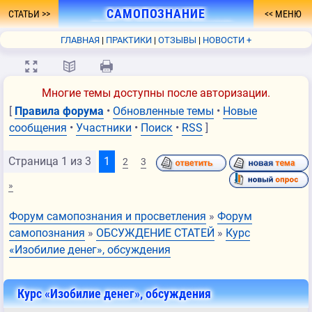
САМОПОЗНАНИЕ
СТАТЬИ
МЕНЮ
- ПУТЬ К ПРОСВЕТЛЕНИЮ
ГЛАВНАЯ
ПРАКТИКИ
ОТЗЫВЫ
НОВОСТИ +
ФОРУМ
О СЕБЕ
КНИГА
FAQ
СВЯЗЬ
💻
📖
🖨
Многие темы доступны после авторизации.
[
Правила форума
•
Обновленные темы
•
Новые
сообщения
•
Участники
•
Поиск
•
RSS
]
Страница
1
из
3
1
2
3
»
Форум самопознания и просветления
»
Форум
самопознания
»
ОБСУЖДЕНИЕ СТАТЕЙ
»
Курс
«Изобилие денег», обсуждения
Курс «Изобилие денег», обсуждения