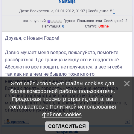
Nastasja
Дата: Воскресенье, 01.01.2012, 01:07 | Сообщение #
1
заглянувший
Группа: Пользователи
Сообщений:
2
Репутация:
0
Статус:
Offline
Друзья, с Новым Годом!
Давно мучает меня вопрос, пожалуйста, помогите
разобраться: Где граница между эго и гордостью?
Абсолютно все прощать не получается, а вести себя
так как ни в чем не бывало тоже как-то
неестественно... да и надо ли?
Этот сайт использует файлы cookies для
Вот как понять, гордость - это вообще негативное
более комфортной работы пользователя.
явления (гордыня) или наоборот нужное? Разве
Продолжая просмотр страниц сайта, вы
можно терпеть обман, например и т.п. или это всё эго,
соглашаетесь с
Политикой использования
от которого нужно избавляться?
файлов cookies
.
СОГЛАСИТЬСЯ
vasyaredok