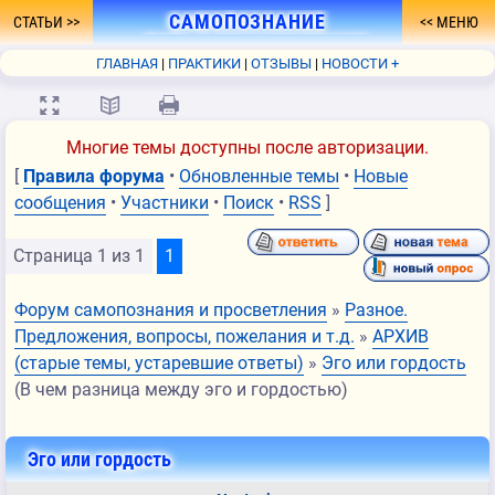
САМОПОЗНАНИЕ
СТАТЬИ
МЕНЮ
- ПУТЬ К ПРОСВЕТЛЕНИЮ
ГЛАВНАЯ
ПРАКТИКИ
ОТЗЫВЫ
НОВОСТИ +
ФОРУМ
О СЕБЕ
КНИГА
FAQ
СВЯЗЬ
💻
📖
🖨
Многие темы доступны после авторизации.
[
Правила форума
•
Обновленные темы
•
Новые
сообщения
•
Участники
•
Поиск
•
RSS
]
Страница
1
из
1
1
Форум самопознания и просветления
»
Разное.
Предложения, вопросы, пожелания и т.д.
»
АРХИВ
(старые темы, устаревшие ответы)
»
Эго или гордость
(В чем разница между эго и гордостью)
Эго или гордость