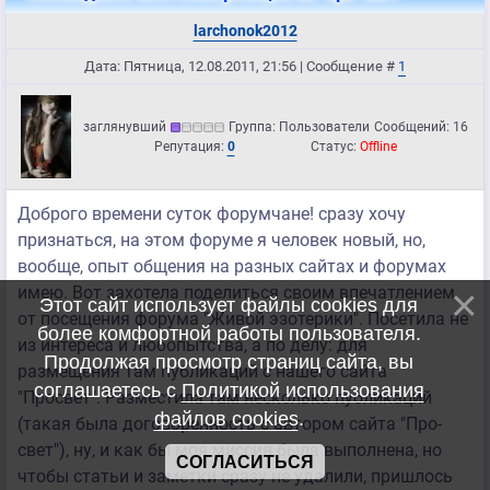
larchonok2012
Дата: Пятница, 12.08.2011, 21:56 | Сообщение #
1
заглянувший
Группа: Пользователи
Сообщений:
16
Репутация:
0
Статус:
Offline
Доброго времени суток форумчане! сразу хочу
признаться, на этом форуме я человек новый, но,
вообще, опыт общения на разных сайтах и форумах
имею. Вот захотела поделиться своим впечатлением
Этот сайт использует файлы cookies для
от посещения форума "Живой эзотерики". Посетила не
более комфортной работы пользователя.
из интереса и любопытства, а по делу: для
Продолжая просмотр страниц сайта, вы
размещения там публикаций с нашего сайта
соглашаетесь с
Политикой использования
"Просвет". Разместила там несколько публикаций
файлов cookies
.
(такая была договоренность с автором сайта "Про-
свет"), ну, и как бы моя миссия была выполнена, но
СОГЛАСИТЬСЯ
чтобы статьи и заметки сразу не удалили, пришлось