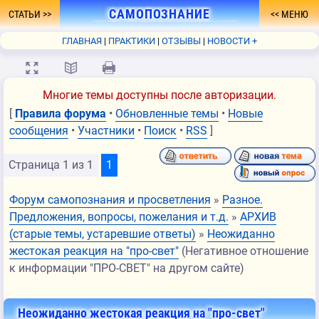
САМОПОЗНАНИЕ
СТАТЬИ
МЕНЮ
- ПУТЬ К ПРОСВЕТЛЕНИЮ
ГЛАВНАЯ
ПРАКТИКИ
ОТЗЫВЫ
НОВОСТИ +
ФОРУМ
О СЕБЕ
КНИГА
FAQ
СВЯЗЬ
💻
📖
🖨
Многие темы доступны после авторизации.
[
Правила форума
•
Обновленные темы
•
Новые
сообщения
•
Участники
•
Поиск
•
RSS
]
Страница
1
из
1
1
Форум самопознания и просветления
»
Разное.
Предложения, вопросы, пожелания и т.д.
»
АРХИВ
(старые темы, устаревшие ответы)
»
Неожиданно
жестокая реакция на "про-свет"
(Негативное отношение
к информации "ПРО-СВЕТ" на другом сайте)
Неожиданно жестокая реакция на "про-свет"