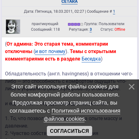
CETARA
Дата: Пятница, 18.03.2011, 02:27 | Сообщение #
1
практикующий
Группа: Пользователи
Сообщений:
118
Репутация:
3
Статус:
Offline
(
От админа: Это старая тема, комментарии
отключены
(
и вот почему
).
Темы с открытыми
комментариями есть в разделе
Беседка
)
Обладательность (англ. havingness) в отношении чего-
либо — это способность с комфортом ощущать что-
Этот сайт использует файлы cookies для
либо и управлять (манипулировать) этой вещью.
более комфортной работы пользователя.
Продолжая просмотр страниц сайта, вы
и еще немного определений для понимания:
соглашаетесь с
Политикой использования
1. То, что позволяет переживать на опыте массу и
файлов cookies
.
давление.
СОГЛАСИТЬСЯ
2. Чувство собственности или владения