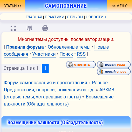
САМОПОЗНАНИЕ
СТАТЬИ
МЕНЮ
- ПУТЬ К ПРОСВЕТЛЕНИЮ
ГЛАВНАЯ
ПРАКТИКИ
ОТЗЫВЫ
НОВОСТИ +
ФОРУМ
О СЕБЕ
КНИГА
FAQ
СВЯЗЬ
💻
📖
🖨
Многие темы доступны после авторизации.
[
Правила форума
•
Обновленные темы
•
Новые
сообщения
•
Участники
•
Поиск
•
RSS
]
Страница
1
из
1
1
Форум самопознания и просветления
»
Разное.
Предложения, вопросы, пожелания и т.д.
»
АРХИВ
(старые темы, устаревшие ответы)
»
Возмещение
важности (Обладательность)
Возмещение важности (Обладательность)