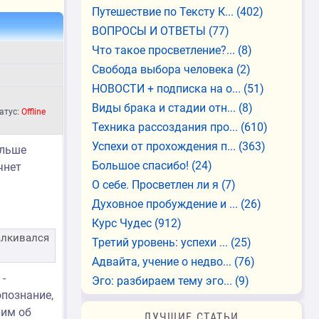
Путешествие по Тексту К...
(402)
ВОПРОСЫ И ОТВЕТЫ
(77)
Что такое просветление?...
(8)
Свобода выбора человека
(2)
НОВОСТИ + подписка на о...
(51)
Виды брака и стадии отн...
(8)
атус:
Offline
Техника рассоздания про...
(610)
Успехи от прохождения п...
(363)
альше
Большое спасибо!
(24)
чнет
О себе. Просветлен ли я
(7)
Духовное пробуждение и ...
(26)
Курс Чудес
(912)
алкивался
Третий уровень: успехи ...
(25)
Адвайта, учение о недво...
(76)
 -
Эго: разбираем тему эго...
(9)
познание,
рим об
ЛУЧШИЕ СТАТЬИ