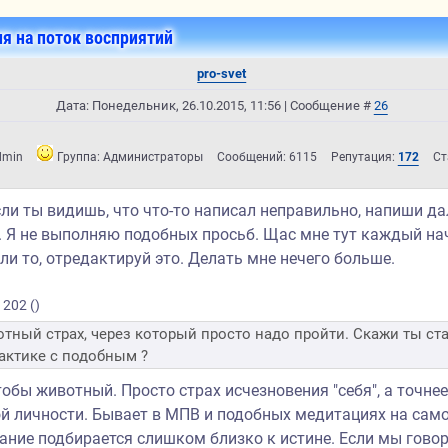
я на поток восприятий
pro-svet
Дата: Понедельник, 26.10.2015, 11:56 | Сообщение #
26
dmin
Группа: Администраторы
Сообщений:
6115
Репутация:
172
Ст
если ты видишь, что что-то написал неправильно, напиши д
. Я не выполняю подобных просьб. Щас мне тут каждый на
ли то, отредактируй это. Делать мне нечего больше.
1202
(
)
тный страх, через который просто надо пройти. Скажи ты ст
актике с подобным ?
чтобы животный. Просто страх исчезновения "себя", а точнее
й личности. Бывает в МПВ и подобных медитациях на само
ание подбирается слишком близко к истине. Если мы гово