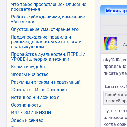
Что такое просветление? Описание
просветления
Медитаци
Работа с убеждениями, изменение
убеждений
Опустошение ума, стирание эго
Предупреждение, правила и
рекомендации всем читателям и
A
практикующим
Проработка дуальностей. ПЕРВЫЙ
УРОВЕНЬ, теория и техники
sky1202
, 
правильно
Карма и судьба
писать уда
Эгоизм и счастье
Разумный эгоизм и неразумный
Цитата
sky
Жизнь как Игра Сознания
Такой живо
Истинное Я и ложное я
в своей пр
Осознанность
Ну, не то 
ИЛЛЮЗИИ ЖИЗНИ
иллюзорно
Здесь и сейчас
когда созн