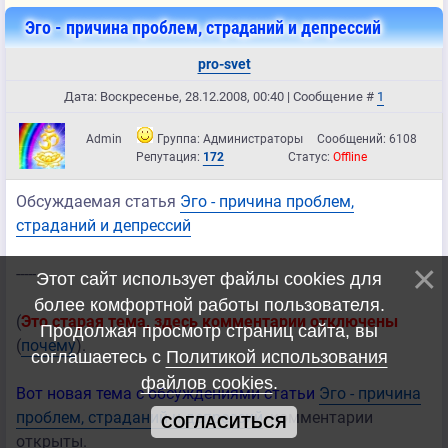
Эго - причина проблем, страданий и депрессий
pro-svet
Дата: Воскресенье, 28.12.2008, 00:40 | Сообщение #
1
Admin
Группа: Администраторы
Сообщений:
6108
Репутация:
172
Статус:
Offline
Обсуждаемая статья
Эго - причина проблем,
страданий и депрессий
-----
Этот сайт использует файлы cookies для
более комфортной работы пользователя.
(
Это старая тема, здесь комментарии отключены
Продолжая просмотр страниц сайта, вы
(
почему
).
соглашаетесь с
Политикой использования
файлов cookies
.
Вот новая тема с обсуждениями статьи
Эго - причина
проблем, страданий и депрессий
, комментарии
СОГЛАСИТЬСЯ
открыты.