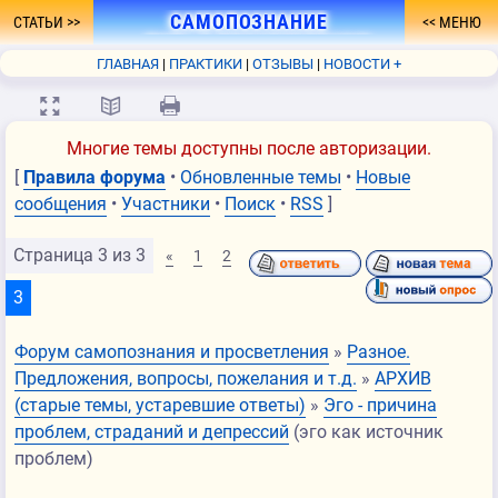
САМОПОЗНАНИЕ
СТАТЬИ
МЕНЮ
- ПУТЬ К ПРОСВЕТЛЕНИЮ
ГЛАВНАЯ
ПРАКТИКИ
ОТЗЫВЫ
НОВОСТИ +
ФОРУМ
О СЕБЕ
КНИГА
FAQ
СВЯЗЬ
💻
📖
🖨
Многие темы доступны после авторизации.
[
Правила форума
•
Обновленные темы
•
Новые
сообщения
•
Участники
•
Поиск
•
RSS
]
Страница
3
из
3
«
1
2
3
Форум самопознания и просветления
»
Разное.
Предложения, вопросы, пожелания и т.д.
»
АРХИВ
(старые темы, устаревшие ответы)
»
Эго - причина
проблем, страданий и депрессий
(эго как источник
проблем)