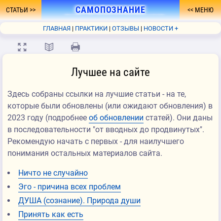
САМОПОЗНАНИЕ
СТАТЬИ
МЕНЮ
- ПУТЬ К ПРОСВЕТЛЕНИЮ
ГЛАВНАЯ
ПРАКТИКИ
ОТЗЫВЫ
НОВОСТИ +
ФОРУМ
О СЕБЕ
КНИГА
FAQ
СВЯЗЬ
💻
📖
🖨
Лучшее на сайте
Здесь собраны ссылки на лучшие статьи - на те,
которые были обновлены (или ожидают обновления) в
2023 году (подробнее
об обновлении
статей). Они даны
в последовательности "от вводных до продвинутых".
Рекомендую начать с первых - для наилучшего
понимания остальных материалов сайта.
Ничто не случайно
Эго - причина всех проблем
ДУША (сознание). Природа души
Принять как есть